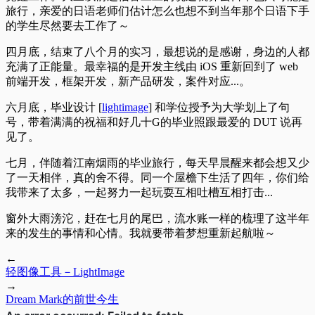
旅行，亲爱的日语老师们估计怎么也想不到当年那个日语下手
的学生尽然要去工作了～
四月底，结束了八个月的实习，最想说的是感谢，身边的人都
充满了正能量。最幸福的是开发主线由 iOS 重新回到了 web
前端开发，框架开发，新产品研发，案件对应...。
六月底，毕业设计 [
lightimage
] 和学位授予为大学划上了句
号，带着满满的祝福和好几十G的毕业照跟最爱的 DUT 说再
见了。
七月，伴随着江南烟雨的毕业旅行，每天早晨醒来都会想又少
了一天相伴，真的舍不得。同一个屋檐下生活了四年，你们给
我带来了太多，一起努力一起玩耍互相吐槽互相打击...
窗外大雨滂沱，赶在七月的尾巴，流水账一样的梳理了这半年
来的发生的事情和心情。我就要带着梦想重新起航啦～
←
轻图像工具－LightImage
→
Dream Mark的前世今生