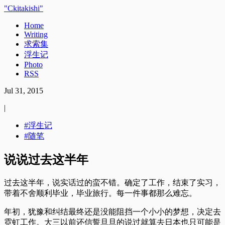
Ckitakishi
Home
Writing
求索集
浮生记
Photo
RSS
Jul 31, 2015
|
浮生记
随笔
说说过去这半年
过去这半年，说实话过的蛮不错。确定了工作，结束了实习，
带着不舍顺利毕业，毕业旅行。每一件事都那么难忘。
年初，犹豫和纠结最终还是没能阻挡一个小小的梦想，决定去
霓虹工作。大三以前还信誓旦旦的说过就算去日本也只可能是