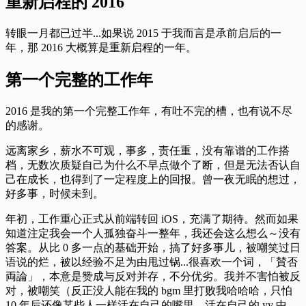
重新启程的 2016
转眼一月都已过半...如果说 2015 于我而言是承前启后的一
年，那 2016 大概算是重新启程的一年。
第一个完整的工作年
2016 是我的第一个完整工作年，有吐不完的槽，也有说不尽
的感谢。
远离家乡，薪水不可观，事多，责任重，没有靠谱的工作搭
档，无数次质疑自己为什么不早点做个了断，但是无法否认自
己在成长，也得到了一定程度上的回报。曾一夜无眠的想过，
好多事，时候未到。
年初，工作重心正式从前端转回 iOS，充满了期待。然而如果
知道注定我会一个人孤独奋斗一整年，我还会这么想么～没有
答案。从比 0 多一点的基础开始，搞了好多事儿，被嘲笑过日
语说的烂，被以经验不足为由甩过锅...很喜欢一个词，「賛否
両論」，本意是赞成与反对并存，不分优劣。我并不害怕被反
对，被嘲笑（反正没人能在我的 bgm 里打败我哈哈哈，只怕
10 年后还像某些人一样活在自己的嘴里，活在自己的 yy 中