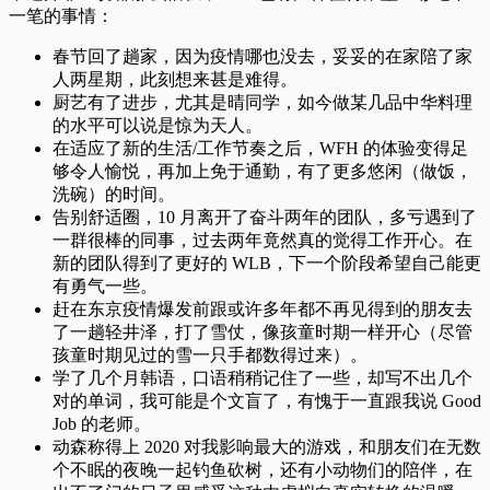
一笔的事情：
春节回了趟家，因为疫情哪也没去，妥妥的在家陪了家
人两星期，此刻想来甚是难得。
厨艺有了进步，尤其是晴同学，如今做某几品中华料理
的水平可以说是惊为天人。
在适应了新的生活/工作节奏之后，WFH 的体验变得足
够令人愉悦，再加上免于通勤，有了更多悠闲（做饭，
洗碗）的时间。
告别舒适圈，10 月离开了奋斗两年的团队，多亏遇到了
一群很棒的同事，过去两年竟然真的觉得工作开心。在
新的团队得到了更好的 WLB，下一个阶段希望自己能更
有勇气一些。
赶在东京疫情爆发前跟或许多年都不再见得到的朋友去
了一趟轻井泽，打了雪仗，像孩童时期一样开心（尽管
孩童时期见过的雪一只手都数得过来）。
学了几个月韩语，口语稍稍记住了一些，却写不出几个
对的单词，我可能是个文盲了，有愧于一直跟我说 Good
Job 的老师。
动森称得上 2020 对我影响最大的游戏，和朋友们在无数
个不眠的夜晚一起钓鱼砍树，还有小动物们的陪伴，在