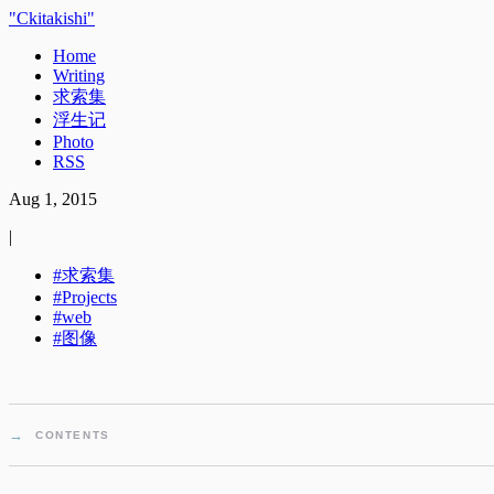
Ckitakishi
Home
Writing
求索集
浮生记
Photo
RSS
Aug 1, 2015
|
求索集
Projects
web
图像
CONTENTS