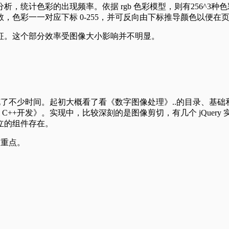
，统计色彩的出现频率。依据 rgb 色彩模型，则有256^3
现次数，色彩一一对应下标 0-255，并可反向由下标推导颜色以便在
征。这个部分效率受图像大小影响并不明显。
t 实现花了不少时间。起初大概看了看《数字图像处理》..的目录
++开发》。实现中，比较深刻的是图像剪切，有几个 jQuery 实现
立的组件存在。
的重点。