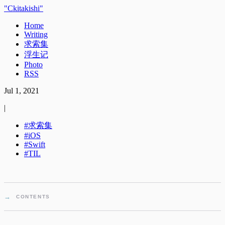
Ckitakishi
Home
Writing
求索集
浮生记
Photo
RSS
Jul 1, 2021
|
求索集
iOS
Swift
TIL
CONTENTS