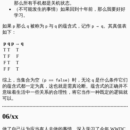
那么所有手机都是关机状态。
（不可能发生的事情）如果回到十年前，那么我要好好
学习。
如果
那么
被称为
与
的蕴含式，记作
。其真值表
p
q
p
q
p → q
如下：
p
q
p → q
T
T
T
T
F
F
F
T
T
F
F
T
综上，当集合为空（
）时，无论
是什么条件它们
p == false
q
的蕴含式都一定为真，这也就是需真论断。蕴含式的正确并不
意味着生活中一些关系的合理性，将它当作一种既定的逻辑就
可以。
06/xx
做了自己认为应当有人去做的事情，深入学习了今年 WWDC