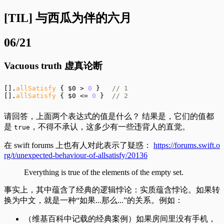
[TIL] 与西瓜为伴的六月
06/21
Vacuous truth 虚真论断
[].
allSatisfy
 { $0 > 
0
 }   
// 1
[].
allSatisfy
 { $0 <= 
0
 }  
// 2
请回答，上面两个表达式的值是什么？ 结果是，它们的值都
是
，不得不承认，这多少有一些违背人的直觉。
true
在 swift forums 上也有人对此表示了疑惑：
https://forums.swift.o
rg/t/unexpected-behaviour-of-allsatisfy/20136
Everything is true of the elements of the empty set.
事实上，其中蕴含了经典的逻辑悖论：实质蕴含悖论。如果转
换为中文，就是一种“如果...那么...”的关系。例如：
（维基百科中记载的经典案例）如果房间里没有手机，