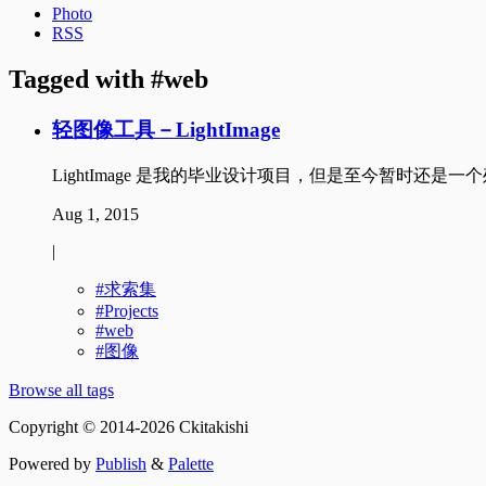
Photo
RSS
Tagged with
web
轻图像工具－LightImage
LightImage 是我的毕业设计项目，但是至今暂
Aug 1, 2015
|
求索集
Projects
web
图像
Browse all tags
Copyright © 2014-2026 Ckitakishi
Powered by
Publish
&
Palette